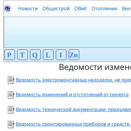
Новости
Общестрой
ОВиК
Отопление
Вен
P
T
Q
L
I
Zn
Ведомости измен
Ведомость электромонтажных недоделок, не пр
Ведомость изменений и отступлений от проекта
Ведомость технической документации, предъявл
Ведомость смонтированных приборов и сред