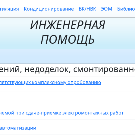
тиляция
Кондиционирование
ВК/НВК
ЭОМ
Библио
ИНЖЕНЕРНАЯ
ПОМОЩЬ
ений, недоделок, смонтированн
епятствующих комплексному опробованию
яемой при сдаче-приемке электромонтажных работ
ств автоматизации