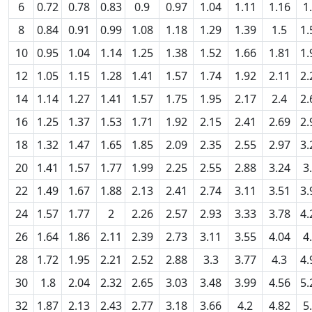
6
0.72
0.78
0.83
0.9
0.97
1.04
1.11
1.16
1
8
0.84
0.91
0.99
1.08
1.18
1.29
1.39
1.5
1.
10
0.95
1.04
1.14
1.25
1.38
1.52
1.66
1.81
1.
12
1.05
1.15
1.28
1.41
1.57
1.74
1.92
2.11
2.
14
1.14
1.27
1.41
1.57
1.75
1.95
2.17
2.4
2.
16
1.25
1.37
1.53
1.71
1.92
2.15
2.41
2.69
2.
18
1.32
1.47
1.65
1.85
2.09
2.35
2.55
2.97
3.
20
1.41
1.57
1.77
1.99
2.25
2.55
2.88
3.24
3
22
1.49
1.67
1.88
2.13
2.41
2.74
3.11
3.51
3.
24
1.57
1.77
2
2.26
2.57
2.93
3.33
3.78
4.
26
1.64
1.86
2.11
2.39
2.73
3.11
3.55
4.04
4
28
1.72
1.95
2.21
2.52
2.88
3.3
3.77
4.3
4.
30
1.8
2.04
2.32
2.65
3.03
3.48
3.99
4.56
5.
32
1.87
2.13
2.43
2.77
3.18
3.66
4.2
4.82
5