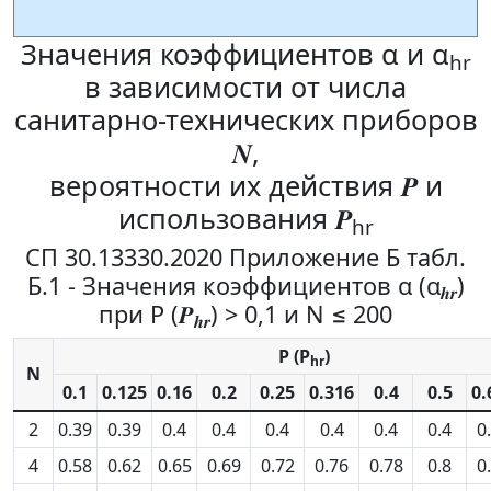
Значения коэффициентов α и α
hr
в зависимости от числа
санитарно-технических приборов
𝑵,
вероятности их действия 𝑷 и
использования 𝑷
hr
СП 30.13330.2020 Приложение Б табл.
Б.1 - Значения коэффициентов α (α
)
𝒉𝒓
при P (𝑷
) > 0,1 и N ≤ 200
𝒉𝒓
P (P
)
hr
N
0.1
0.125
0.16
0.2
0.25
0.316
0.4
0.5
0.
2
0.39
0.39
0.4
0.4
0.4
0.4
0.4
0.4
0
4
0.58
0.62
0.65
0.69
0.72
0.76
0.78
0.8
0