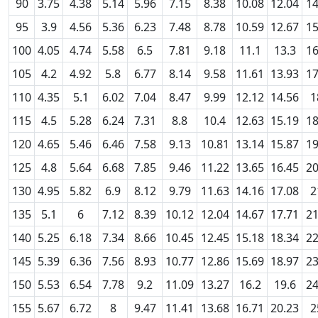
90
3.75
4.38
5.14
5.96
7.15
8.38
10.08
12.04
14
95
3.9
4.56
5.36
6.23
7.48
8.78
10.59
12.67
15
100
4.05
4.74
5.58
6.5
7.81
9.18
11.1
13.3
16
105
4.2
4.92
5.8
6.77
8.14
9.58
11.61
13.93
17
110
4.35
5.1
6.02
7.04
8.47
9.99
12.12
14.56
1
115
4.5
5.28
6.24
7.31
8.8
10.4
12.63
15.19
18
120
4.65
5.46
6.46
7.58
9.13
10.81
13.14
15.87
19
125
4.8
5.64
6.68
7.85
9.46
11.22
13.65
16.45
20
130
4.95
5.82
6.9
8.12
9.79
11.63
14.16
17.08
2
135
5.1
6
7.12
8.39
10.12
12.04
14.67
17.71
21
140
5.25
6.18
7.34
8.66
10.45
12.45
15.18
18.34
22
145
5.39
6.36
7.56
8.93
10.77
12.86
15.69
18.97
23
150
5.53
6.54
7.78
9.2
11.09
13.27
16.2
19.6
24
155
5.67
6.72
8
9.47
11.41
13.68
16.71
20.23
2