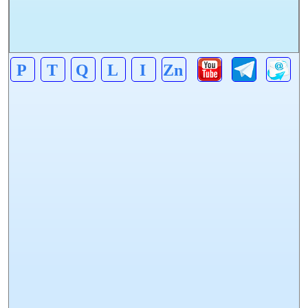
P
T
Q
L
I
Zn