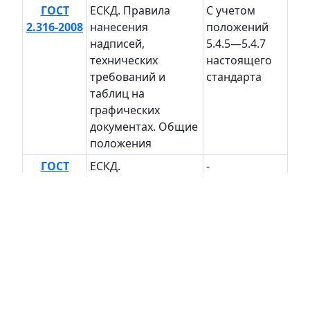
ГОСТ
ЕСКД. Правила
С учетом
2.316-2008
нанесения
положений
надписей,
5.4.5—5.4.7
технических
настоящего
требований и
стандарта
таблиц на
графических
документах. Общие
положения
ГОСТ
ЕСКД.
-
2.317-2011
Аксонометрические
проекции
ГОСТ
ЕСКД. Правила
В части
2.501-88
учета и хранения
формы
инвентарной
книги,
абонентской
карточки и