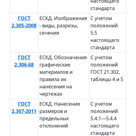
настоящего
стандарта
ГОСТ
ЕСКД. Изображения
С учетом
2.305-2008
- виды, разрезы,
положений
сечения
5.5
настоящего
стандарта
ГОСТ
ЕСКД. Обозначения
С учетом
2.306-68
графические
положений
материалов и
ГОСТ 21.302,
правила их
таб­лицы 4 и 5
нанесения на
чертежах
ГОСТ
ЕСКД. Нанесение
С учетом
2.307-2011
размеров и
положений
предельных
5.4.1—5.4.4
отклонений
на­стоящего
стандарта